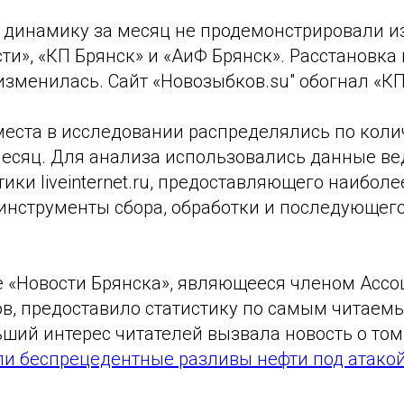
динамику за месяц не продемонстрировали и
ти», «КП Брянск» и «АиФ Брянск». Расстановка 
зменилась. Сайт «Новозыбков.su" обогнал «КП
места в исследовании распределялись по коли
месяц. Для анализа использовались данные ве
тики liveinternet.ru, предоставляющего наибол
инструменты сбора, обработки и последующег
е «Новости Брянска», являющееся членом Асс
ов, предоставило статистику по самым читае
ший интерес читателей вызвала новость о том
ли беспрецедентные разливы нефти под атако