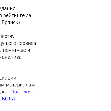
здания
в рейтинге за
 Брянск».
честву
дущего сервиса
ее понятные и
о анализа
оциации
мым материалам
, как
брянские
й БПЛА
.