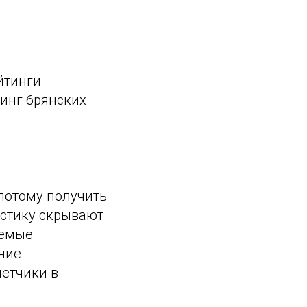
йтинги
тинг брянских
потому получить
истику скрывают
уемые
ние
четчики в