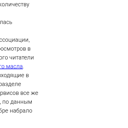
 количеству
илась
ссоциации,
росмотров в
ого читатели
го масла
.
входящие в
 разделе
ервисов все же
, по данным
ябре набрало