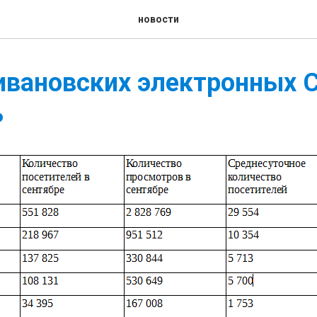
новости
ивановских электронных 
ь