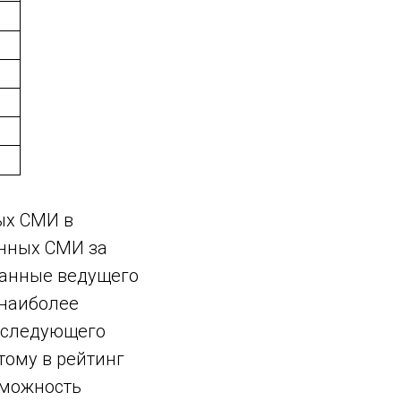
ых СМИ в
онных СМИ за
данные ведущего
 наиболее
последующего
тому в рейтинг
зможность